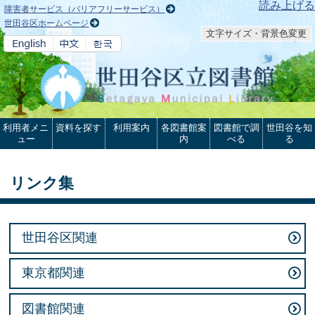
本文へ
読み上げる
障害者サービス（バリアフリーサービス）
世田谷区ホームページ
文字サイズ・背景色変更
利用者メニ
資料を探す
利用案内
各図書館案
図書館で調
世田谷を知
ュー
内
べる
る
リンク集
世田谷区関連
東京都関連
図書館関連