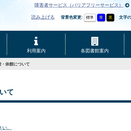
障害者サービス（バリアフリーサービス）
読み上げる
背景色変更
文字
標準
青
黒
利用案内
各図書館案内
館・休館について
いて
さい。