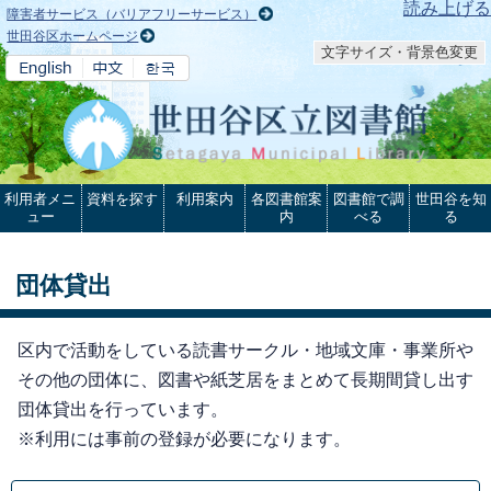
本文へ
読み上げる
障害者サービス（バリアフリーサービス）
世田谷区ホームページ
文字サイズ・背景色変更
利用者メニ
資料を探す
利用案内
各図書館案
図書館で調
世田谷を知
ュー
内
べる
る
団体貸出
区内で活動をしている読書サークル・地域文庫・事業所や
その他の団体に、図書や紙芝居をまとめて長期間貸し出す
団体貸出を行っています。
※利用には事前の登録が必要になります。