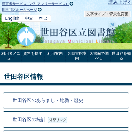
本文へ
読み上げる
障害者サービス（バリアフリーサービス）
世田谷区ホームページ
文字サイズ・背景色変更
利用者メニ
資料を探す
利用案内
各図書館案
図書館で調
世田谷を知
ュー
内
べる
る
世田谷区情報
世田谷区のあらまし・地勢・歴史
世田谷区の統計
外部リンク