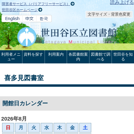
本文へ
読み上げる
障害者サービス（バリアフリーサービス）
世田谷区ホームページ
文字サイズ・背景色変更
利用者メニ
資料を探す
利用案内
各図書館案
図書館で調
世田谷を知
ュー
内
べる
る
喜多見図書室
開館日カレンダー
2026年8月
日
月
火
水
木
金
土