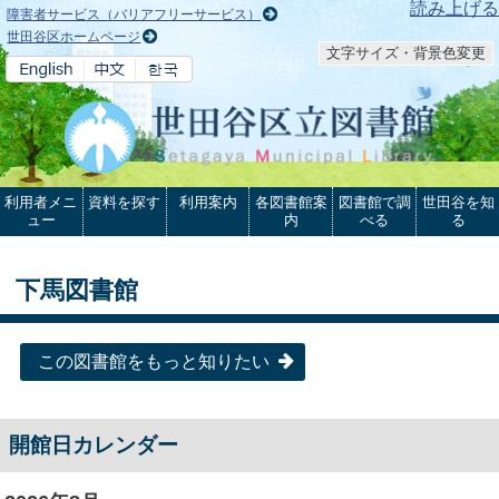
本文へ
読み上げる
障害者サービス（バリアフリーサービス）
世田谷区ホームページ
文字サイズ・背景色変更
利用者メニ
資料を探す
利用案内
各図書館案
図書館で調
世田谷を知
ュー
内
べる
る
下馬図書館
この図書館をもっと知りたい
開館日カレンダー