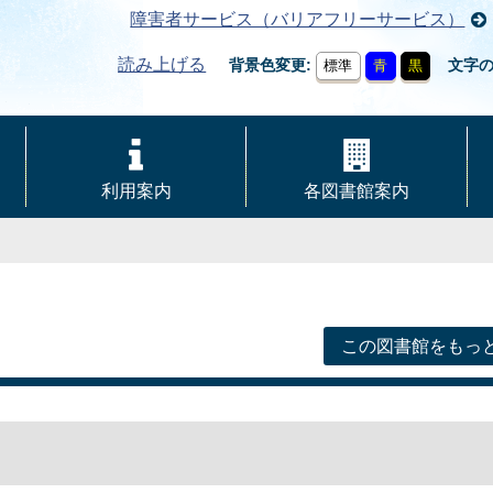
障害者サービス（バリアフリーサービス）
読み上げる
背景色変更
文字
標準
青
黒
利用案内
各図書館案内
この図書館をもっ