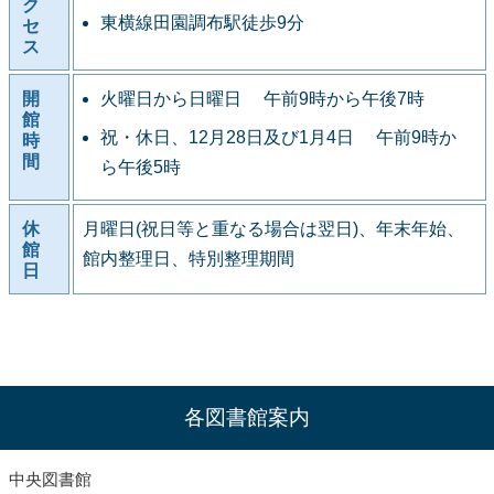
ク
東横線田園調布駅徒歩9分
セ
ス
開
火曜日から日曜日 午前9時から午後7時
館
祝・休日、12月28日及び1月4日 午前9時か
時
間
ら午後5時
休
月曜日(祝日等と重なる場合は翌日)、年末年始、
館
館内整理日、特別整理期間
日
各図書館案内
中央図書館