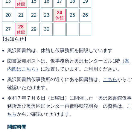
13
15
16
17
18
19
休館
24
20
21
22
23
25
26
休館
28
27
29
30
休館
【お知らせ】
奥沢図書館は、休館し仮事務所を開設しています
図書返却ポストは、仮事務所と奥沢センタービル1階
（案
内図はこちら）
に設置しています。ご利用ください。
奥沢図書館仮事務所の近くにある図書館は、
こちら
からご
確認いただけます。
令和７年７月６日（日曜日）に開催した「奥沢図書館仮事
務所及び奥沢区民センター再仮移転説明会」の資料は、
こ
ちら
からご確認いただけます。
開館時間