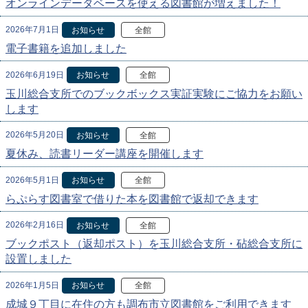
オンラインデータベースを使える図書館が増えました！
2026年7月1日
お知らせ
全館
電子書籍を追加しました
2026年6月19日
お知らせ
全館
玉川総合支所でのブックボックス実証実験にご協力をお願い
します
2026年5月20日
お知らせ
全館
夏休み、読書リーダー講座を開催します
2026年5月1日
お知らせ
全館
らぷらす図書室で借りた本を図書館で返却できます
2026年2月16日
お知らせ
全館
ブックポスト（返却ポスト）を玉川総合支所・砧総合支所に
設置しました
2026年1月5日
お知らせ
全館
成城９丁目に在住の方も調布市立図書館をご利用できます