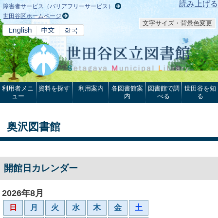
本文へ
読み上げる
障害者サービス（バリアフリーサービス）
世田谷区ホームページ
文字サイズ・背景色変更
利用者メニ
資料を探す
利用案内
各図書館案
図書館で調
世田谷を知
ュー
内
べる
る
奥沢図書館
開館日カレンダー
2026年8月
日
月
火
水
木
金
土