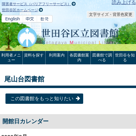
本文へ
読み上げる
障害者サービス（バリアフリーサービス）
世田谷区ホームページ
文字サイズ・背景色変更
利用者メニ
資料を探す
利用案内
各図書館案
図書館で調
世田谷を知
ュー
内
べる
る
尾山台図書館
この図書館をもっと知りたい
開館日カレンダー