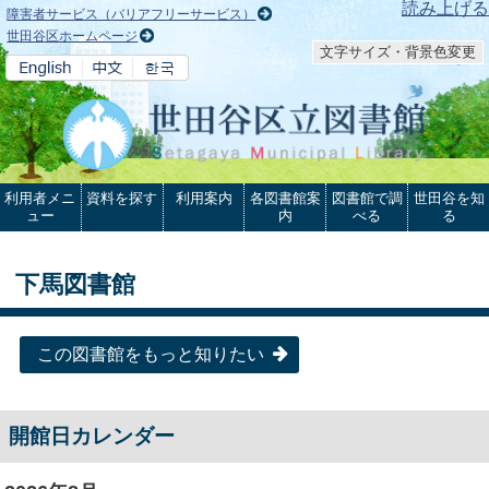
本文へ
読み上げる
障害者サービス（バリアフリーサービス）
世田谷区ホームページ
文字サイズ・背景色変更
利用者メニ
資料を探す
利用案内
各図書館案
図書館で調
世田谷を知
ュー
内
べる
る
下馬図書館
この図書館をもっと知りたい
開館日カレンダー