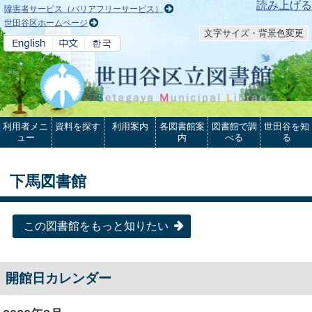
本文へ
読み上げる
障害者サービス（バリアフリーサービス）
世田谷区ホームページ
文字サイズ・背景色変更
利用者メニ
資料を探す
利用案内
各図書館案
図書館で調
世田谷を知
ュー
内
べる
る
下馬図書館
この図書館をもっと知りたい
開館日カレンダー