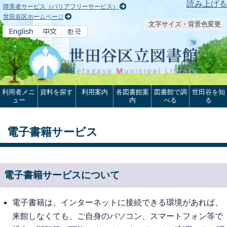
本文へ
読み上げる
障害者サービス（バリアフリーサービス）
世田谷区ホームページ
文字サイズ・背景色変更
利用者メニ
資料を探す
利用案内
各図書館案
図書館で調
世田谷を知
ュー
内
べる
る
電子書籍サービス
電子書籍サービスについて
電子書籍は、インターネットに接続できる環境があれば、
来館しなくても、ご自身のパソコン、スマートフォン等で