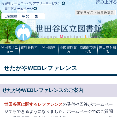
本文へ
読み上げる
障害者サービス（バリアフリーサービス）
世田谷区ホームページ
文字サイズ・背景色変更
利用者メニ
資料を探す
利用案内
各図書館案
図書館で調
世田谷を知
ュー
内
べる
る
せたがやWEBレファレンス
せたがやWEBレファレンスのご案内
世田谷区に関するレファレンス
の受付や回答がホームペー
ジでもできるようになりました。ホームページでのご質問