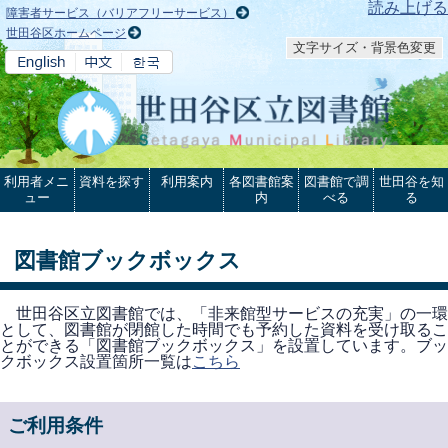
本文へ
読み上げる
障害者サービス（バリアフリーサービス）
世田谷区ホームページ
文字サイズ・背景色変更
利用者メニ
資料を探す
利用案内
各図書館案
図書館で調
世田谷を知
ュー
内
べる
る
図書館ブックボックス
世田谷区立図書館では、「非来館型サービスの充実」の一環
として、図書館が閉館した時間でも予約した資料を受け取るこ
とができる「図書館ブックボックス」を設置しています。ブッ
クボックス設置箇所一覧は
こちら
ご利用条件