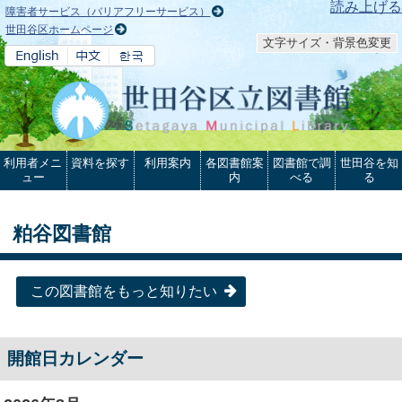
本文へ
読み上げる
障害者サービス（バリアフリーサービス）
世田谷区ホームページ
文字サイズ・背景色変更
利用者メニ
資料を探す
利用案内
各図書館案
図書館で調
世田谷を知
ュー
内
べる
る
粕谷図書館
この図書館をもっと知りたい
開館日カレンダー