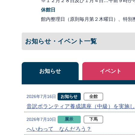
※１２月２８日及び１月４日…午前９時か
休館日
館内整理日（原則毎月第２木曜日）、特別
お知らせ・イベント一覧
お知らせ
イベント
お知らせ
全館
2026年7月16日
音訳ボランティア養成講座（中級）を実施し
展示
下馬
2026年7月10日
へいわって なんだろう？