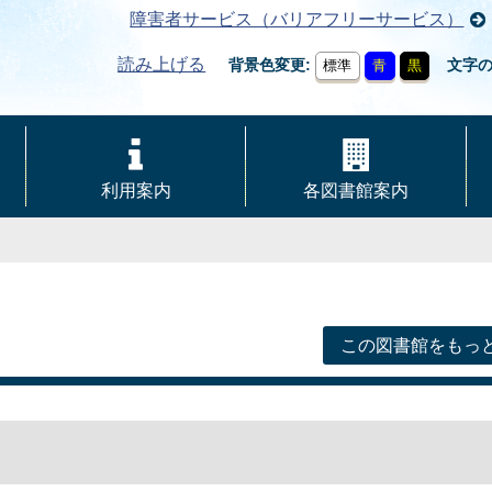
障害者サービス（バリアフリーサービス）
読み上げる
背景色変更
文字
標準
青
黒
利用案内
各図書館案内
この図書館をもっ