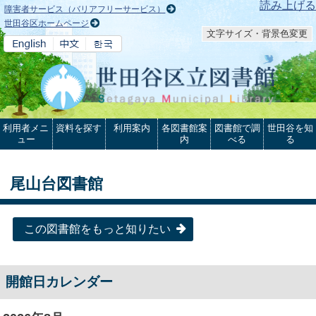
本文へ
読み上げる
障害者サービス（バリアフリーサービス）
世田谷区ホームページ
文字サイズ・背景色変更
利用者メニ
資料を探す
利用案内
各図書館案
図書館で調
世田谷を知
ュー
内
べる
る
尾山台図書館
この図書館をもっと知りたい
開館日カレンダー