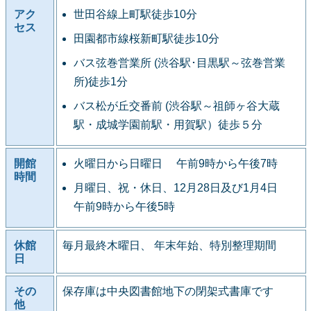
アク
世田谷線上町駅徒歩10分
セス
田園都市線桜新町駅徒歩10分
バス弦巻営業所 (渋谷駅･目黒駅～弦巻営業
所)徒歩1分
バス松が丘交番前 (渋谷駅～祖師ヶ谷大蔵
駅・成城学園前駅・用賀駅）徒歩５分
開館
火曜日から日曜日 午前9時から午後7時
時間
月曜日、祝・休日、12月28日及び1月4日
午前9時から午後5時
休館
毎月最終木曜日、 年末年始、特別整理期間
日
その
保存庫は中央図書館地下の閉架式書庫です
他