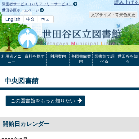
本文へ
読み上げる
障害者サービス（バリアフリーサービス）
世田谷区ホームページ
文字サイズ・背景色変更
利用者メニ
資料を探す
利用案内
各図書館案
図書館で調
世田谷を知
ュー
内
べる
る
中央図書館
この図書館をもっと知りたい
開館日カレンダー