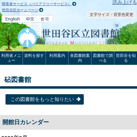
本文へ
読み上げる
障害者サービス（バリアフリーサービス）
世田谷区ホームページ
文字サイズ・背景色変更
利用者メニ
資料を探す
利用案内
各図書館案
図書館で調
世田谷を知
ュー
内
べる
る
砧図書館
この図書館をもっと知りたい
開館日カレンダー