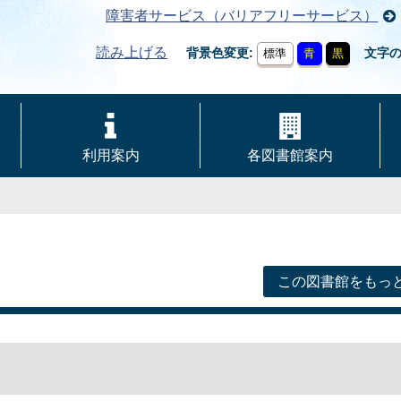
障害者サービス（バリアフリーサービス）
読み上げる
背景色変更
文字
標準
青
黒
利用案内
各図書館案内
この図書館をもっ