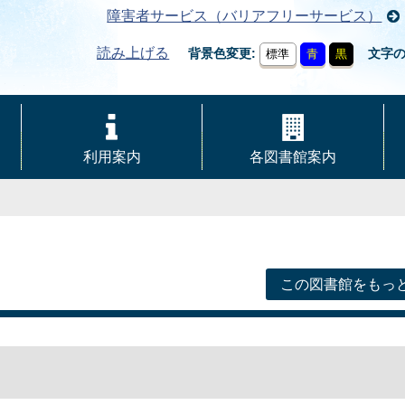
障害者サービス（バリアフリーサービス）
読み上げる
背景色変更
文字
標準
青
黒
利用案内
各図書館案内
この図書館をもっ