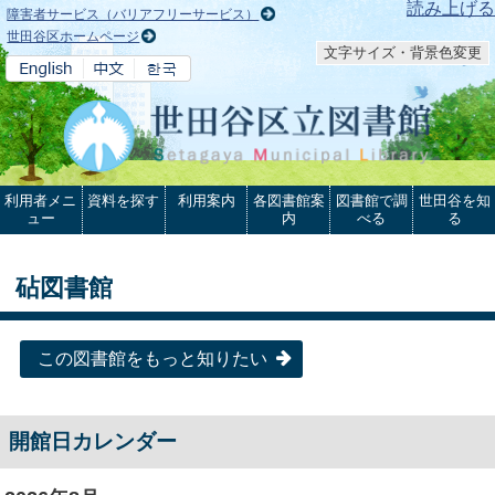
本文へ
読み上げる
障害者サービス（バリアフリーサービス）
世田谷区ホームページ
文字サイズ・背景色変更
利用者メニ
資料を探す
利用案内
各図書館案
図書館で調
世田谷を知
ュー
内
べる
る
砧図書館
この図書館をもっと知りたい
開館日カレンダー