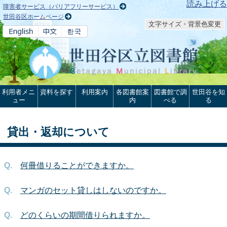
本文へ
読み上げる
障害者サービス（バリアフリーサービス）
世田谷区ホームページ
文字サイズ・背景色変更
利用者メニ
資料を探す
利用案内
各図書館案
図書館で調
世田谷を知
ュー
内
べる
る
貸出・返却について
何冊借りることができますか。
マンガのセット貸しはしないのですか。
どのくらいの期間借りられますか。