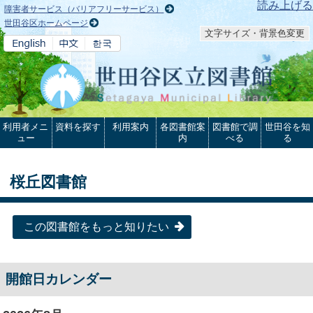
本文へ
読み上げる
障害者サービス（バリアフリーサービス）
世田谷区ホームページ
文字サイズ・背景色変更
利用者メニ
資料を探す
利用案内
各図書館案
図書館で調
世田谷を知
ュー
内
べる
る
桜丘図書館
この図書館をもっと知りたい
開館日カレンダー