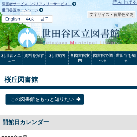
本文へ
読み上げる
障害者サービス（バリアフリーサービス）
世田谷区ホームページ
文字サイズ・背景色変更
利用者メニ
資料を探す
利用案内
各図書館案
図書館で調
世田谷を知
ュー
内
べる
る
桜丘図書館
この図書館をもっと知りたい
開館日カレンダー