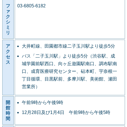
フ
03-6805-6182
ァ
ク
シ
ミ
リ
ア
大井町線、田園都市線二子玉川駅より徒歩5分
ク
バス「二子玉川駅」より徒歩5分（渋谷駅、成
セ
ス
城学園前駅西口、向ヶ丘遊園駅南口、調布駅南
口、成育医療研究センター、砧本町、宇奈根一
丁目循環、目黒駅前、多摩川駅、美術館、瀬田
営業所）
開
午前9時から午後9時
館
12月28日及び1月4日 午前9時から午後5時
時
間