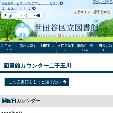
本文へ
読み上げる
障害者サービス（バリアフリーサービス）
世田谷区ホームページ
文字サイズ・背景色変更
利用者メニ
資料を探す
利用案内
各図書館案
図書館で調
世田谷を知
ュー
内
べる
る
図書館カウンター二子玉川
この図書館をもっと知りたい
開館日カレンダー