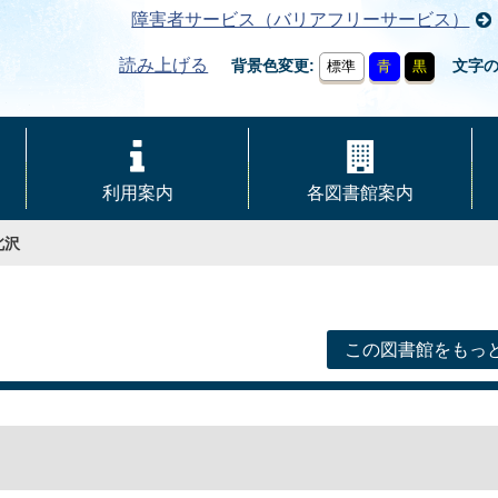
障害者サービス（バリアフリーサービス）
読み上げる
背景色変更
文字
標準
青
黒
利用案内
各図書館案内
北沢
この図書館をもっ