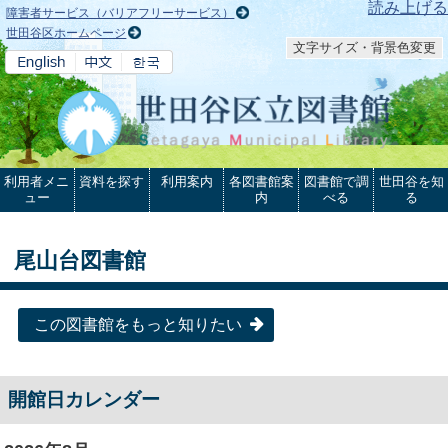
本文へ
読み上げる
障害者サービス（バリアフリーサービス）
世田谷区ホームページ
文字サイズ・背景色変更
利用者メニ
資料を探す
利用案内
各図書館案
図書館で調
世田谷を知
ュー
内
べる
る
尾山台図書館
この図書館をもっと知りたい
開館日カレンダー