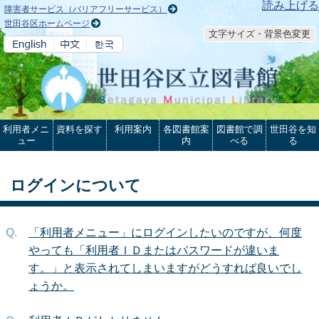
本文へ
読み上げる
障害者サービス（バリアフリーサービス）
世田谷区ホームページ
文字サイズ・背景色変更
利用者メニ
資料を探す
利用案内
各図書館案
図書館で調
世田谷を知
ュー
内
べる
る
ログインについて
「利用者メニュー」にログインしたいのですが、何度
やっても「利用者ＩＤまたはパスワードが違いま
す。」と表示されてしまいますがどうすれば良いでし
ょうか。