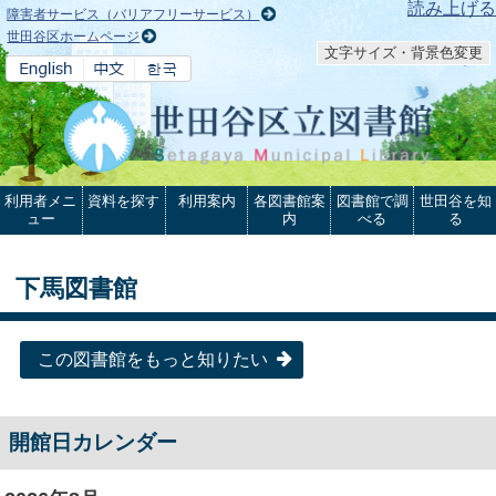
本文へ
読み上げる
障害者サービス（バリアフリーサービス）
世田谷区ホームページ
文字サイズ・背景色変更
利用者メニ
資料を探す
利用案内
各図書館案
図書館で調
世田谷を知
ュー
内
べる
る
下馬図書館
この図書館をもっと知りたい
開館日カレンダー