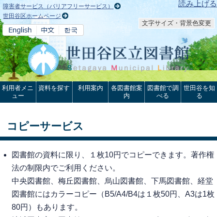
本文へ
読み上げる
障害者サービス（バリアフリーサービス）
世田谷区ホームページ
文字サイズ・背景色変更
利用者メニ
資料を探す
利用案内
各図書館案
図書館で調
世田谷を知
ュー
内
べる
る
コピーサービス
図書館の資料に限り、１枚10円でコピーできます。著作権
法の制限内でご利用ください。
中央図書館、梅丘図書館、烏山図書館、下馬図書館、経堂
図書館にはカラーコピー（B5/A4/B4は１枚50円、A3は1枚
80円）もあります。