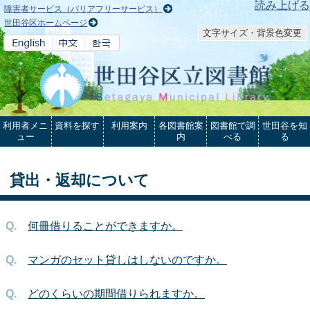
本文へ
読み上げる
障害者サービス（バリアフリーサービス）
世田谷区ホームページ
文字サイズ・背景色変更
利用者メニ
資料を探す
利用案内
各図書館案
図書館で調
世田谷を知
ュー
内
べる
る
貸出・返却について
何冊借りることができますか。
マンガのセット貸しはしないのですか。
どのくらいの期間借りられますか。