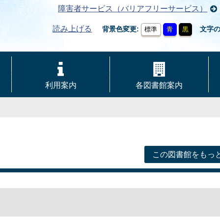
障害者サービス（バリアフリーサービス）
読み上げる
背景色変更
文字
標準
青
黒
利用案内
各図書館案内
この図書館をもっ