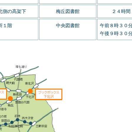
北側の
高架下
梅丘図書館
２４時間
所１階
中央図書館
午前８時３０
午後９時３０