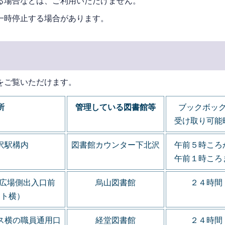
る場合などは、ご利用いただけません。
一時停止する場合があります。
をご覧いただけます。
所
管理している図書館等
ブックボッ
受け取り可能
沢駅構内
図書館カウンター下北沢
午前５時ころ
午前１時ころ
広場側出入口前
烏山図書館
２４時間
スト横）
ス横の職員通用口
経堂図書館
２４時間