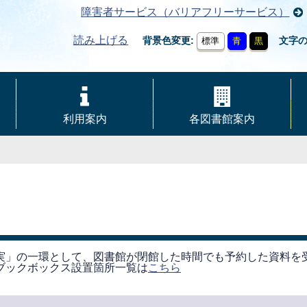
障害者サービス（バリアフリーサービス）
読み上げる
背景色変更
文字
標準
青
黒
利用案内
各図書館案内
実」の一環として、図書館が閉館した時間でも予約した資料を
ブックボックス設置箇所一覧は
こちら