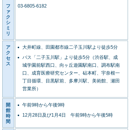
フ
03-6805-6182
ァ
ク
シ
ミ
リ
ア
大井町線、田園都市線二子玉川駅より徒歩5分
ク
バス「二子玉川駅」より徒歩5分（渋谷駅、成
セ
ス
城学園前駅西口、向ヶ丘遊園駅南口、調布駅南
口、成育医療研究センター、砧本町、宇奈根一
丁目循環、目黒駅前、多摩川駅、美術館、瀬田
営業所）
開
午前9時から午後9時
館
12月28日及び1月4日 午前9時から午後5時
時
間