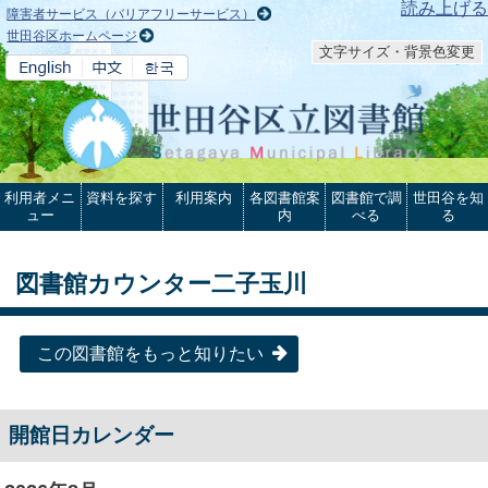
本文へ
読み上げる
障害者サービス（バリアフリーサービス）
世田谷区ホームページ
文字サイズ・背景色変更
利用者メニ
資料を探す
利用案内
各図書館案
図書館で調
世田谷を知
ュー
内
べる
る
図書館カウンター二子玉川
この図書館をもっと知りたい
開館日カレンダー