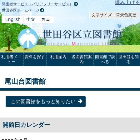
本文へ
読み上げる
障害者サービス（バリアフリーサービス）
世田谷区ホームページ
文字サイズ・背景色変更
利用者メニ
資料を探す
利用案内
各図書館案
図書館で調
世田谷を知
ュー
内
べる
る
尾山台図書館
この図書館をもっと知りたい
開館日カレンダー