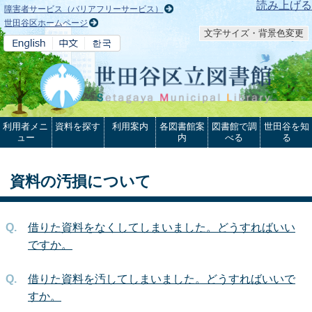
本文へ
読み上げる
障害者サービス（バリアフリーサービス）
世田谷区ホームページ
文字サイズ・背景色変更
利用者メニ
資料を探す
利用案内
各図書館案
図書館で調
世田谷を知
ュー
内
べる
る
資料の汚損について
借りた資料をなくしてしまいました。どうすればいい
ですか。
借りた資料を汚してしまいました。どうすればいいで
すか。