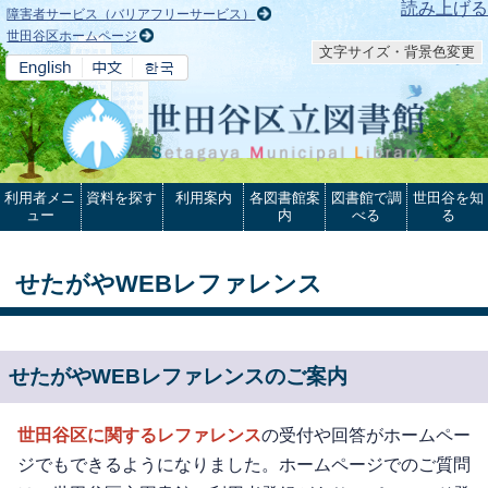
本文へ
読み上げる
障害者サービス（バリアフリーサービス）
世田谷区ホームページ
文字サイズ・背景色変更
利用者メニ
資料を探す
利用案内
各図書館案
図書館で調
世田谷を知
ュー
内
べる
る
せたがやWEBレファレンス
せたがやWEBレファレンスのご案内
世田谷区に関するレファレンス
の受付や回答がホームペー
ジでもできるようになりました。ホームページでのご質問