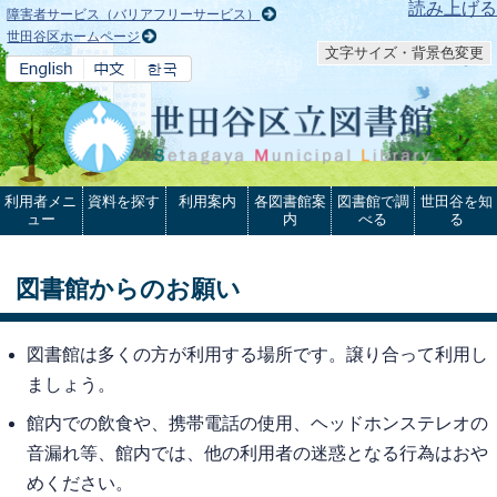
本文へ
読み上げる
障害者サービス（バリアフリーサービス）
世田谷区ホームページ
文字サイズ・背景色変更
利用者メニ
資料を探す
利用案内
各図書館案
図書館で調
世田谷を知
ュー
内
べる
る
図書館からのお願い
図書館は多くの方が利用する場所です。譲り合って利用し
ましょう。
館内での飲食や、携帯電話の使用、ヘッドホンステレオの
音漏れ等、館内では、他の利用者の迷惑となる行為はおや
めください。