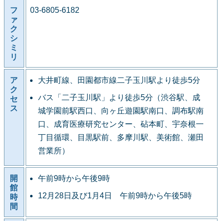
フ
03-6805-6182
ァ
ク
シ
ミ
リ
ア
大井町線、田園都市線二子玉川駅より徒歩5分
ク
バス「二子玉川駅」より徒歩5分（渋谷駅、成
セ
ス
城学園前駅西口、向ヶ丘遊園駅南口、調布駅南
口、成育医療研究センター、砧本町、宇奈根一
丁目循環、目黒駅前、多摩川駅、美術館、瀬田
営業所）
開
午前9時から午後9時
館
12月28日及び1月4日 午前9時から午後5時
時
間