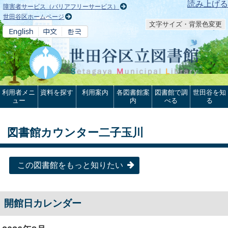
本文へ
読み上げる
障害者サービス（バリアフリーサービス）
世田谷区ホームページ
文字サイズ・背景色変更
利用者メニ
資料を探す
利用案内
各図書館案
図書館で調
世田谷を知
ュー
内
べる
る
図書館カウンター二子玉川
この図書館をもっと知りたい
開館日カレンダー