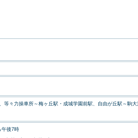
力、等々力操車所～梅ヶ丘駅・成城学園前駅、自由が丘駅～駒大
ら午後7時