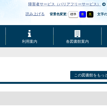
障害者サービス（バリアフリーサービス）
読み上げる
背景色変更
文字
標準
青
黒
利用案内
各図書館案内
この図書館をもっ