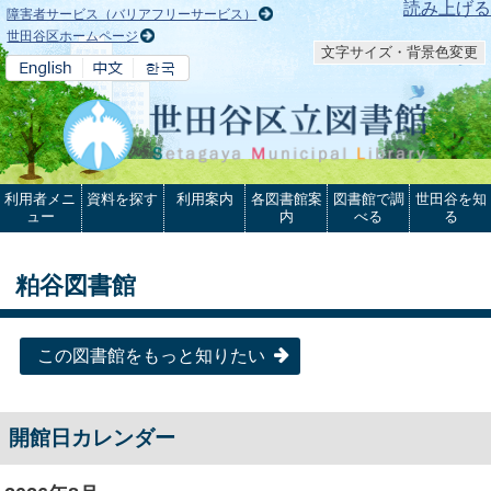
本文へ
読み上げる
障害者サービス（バリアフリーサービス）
世田谷区ホームページ
文字サイズ・背景色変更
利用者メニ
資料を探す
利用案内
各図書館案
図書館で調
世田谷を知
ュー
内
べる
る
粕谷図書館
この図書館をもっと知りたい
開館日カレンダー