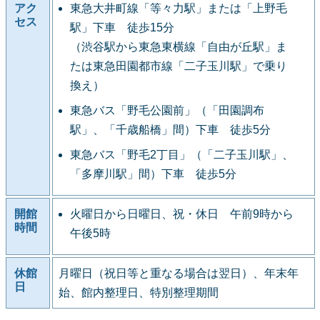
アク
東急大井町線「等々力駅」または「上野毛
セス
駅」下車 徒歩15分
（渋谷駅から東急東横線「自由が丘駅」ま
たは東急田園都市線「二子玉川駅」で乗り
換え）
東急バス「野毛公園前」（「田園調布
駅」、「千歳船橋」間）下車 徒歩5分
東急バス「野毛2丁目」（「二子玉川駅」、
「多摩川駅」間）下車 徒歩5分
開館
火曜日から日曜日、祝・休日 午前9時から
時間
午後5時
休館
月曜日（祝日等と重なる場合は翌日）、年末年
日
始、館内整理日、特別整理期間