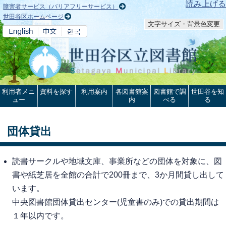
本文へ
読み上げる
障害者サービス（バリアフリーサービス）
世田谷区ホームページ
文字サイズ・背景色変更
利用者メニ
資料を探す
利用案内
各図書館案
図書館で調
世田谷を知
ュー
内
べる
る
団体貸出
読書サークルや地域文庫、事業所などの団体を対象に、図
書や紙芝居を全館の合計で200冊まで、3か月間貸し出して
います。
中央図書館団体貸出センター(児童書のみ)での貸出期間は
１年以内です。