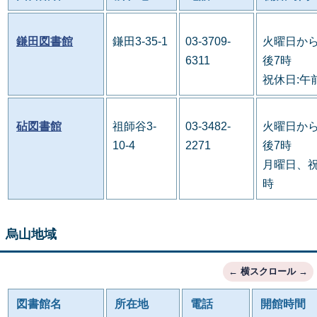
鎌田図書館
鎌田3-35-1
03-3709-
火曜日から
6311
後7時
祝休日:午
砧図書館
祖師谷3-
03-3482-
火曜日から
10-4
2271
後7時
月曜日、祝
時
烏山地域
図書館名
所在地
電話
開館時間