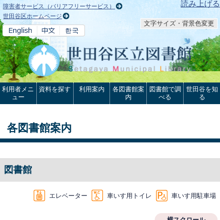
本文へ
読み上げる
障害者サービス（バリアフリーサービス）
世田谷区ホームページ
文字サイズ・背景色変更
利用者メニ
資料を探す
利用案内
各図書館案
図書館で調
世田谷を知
ュー
内
べる
る
各図書館案内
図書館
エレベーター
車いす用トイレ
車いす用駐車場