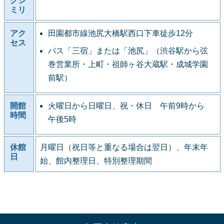
クシ
ミリ
アク
田園都市線池尻大橋駅西口下車徒歩12分
セス
バス「三宿」または「池尻」（渋谷駅から弦
巻営業所・上町・祖師ヶ谷大蔵駅・成城学園
前駅）
開館
火曜日から日曜日、祝・休日 午前9時から
時間
午後5時
休館
月曜日（祝日等と重なる場合は翌日）、年末年
日
始、館内整理日、特別整理期間