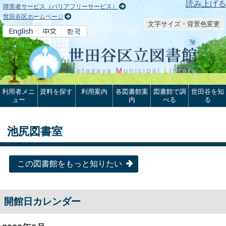
本文へ
読み上げる
障害者サービス（バリアフリーサービス）
世田谷区ホームページ
文字サイズ・背景色変更
利用者メニ
資料を探す
利用案内
各図書館案
図書館で調
世田谷を知
ュー
内
べる
る
池尻図書室
この図書館をもっと知りたい
開館日カレンダー