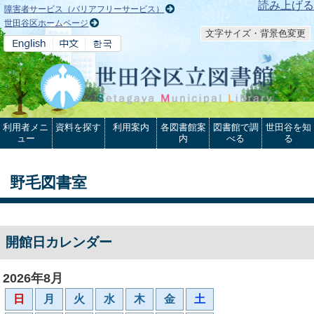
本文へ
読み上げる
障害者サービス（バリアフリーサービス）
世田谷区ホームページ
文字サイズ・背景色変更
利用者メニ
資料を探す
利用案内
各図書館案
図書館で調
世田谷を知
ュー
内
べる
る
野毛図書室
開館日カレンダー
2026年8月
日
月
火
水
木
金
土