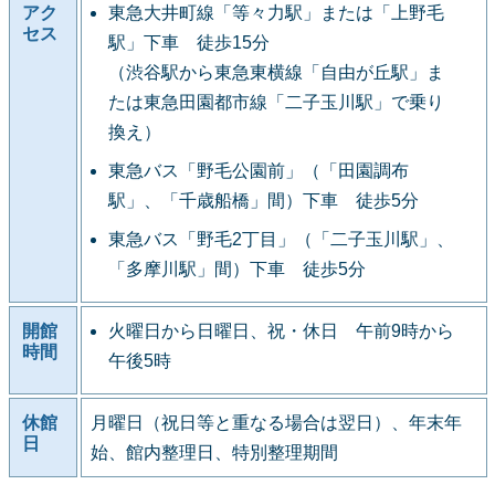
アク
東急大井町線「等々力駅」または「上野毛
セス
駅」下車 徒歩15分
（渋谷駅から東急東横線「自由が丘駅」ま
たは東急田園都市線「二子玉川駅」で乗り
換え）
東急バス「野毛公園前」（「田園調布
駅」、「千歳船橋」間）下車 徒歩5分
東急バス「野毛2丁目」（「二子玉川駅」、
「多摩川駅」間）下車 徒歩5分
開館
火曜日から日曜日、祝・休日 午前9時から
時間
午後5時
休館
月曜日（祝日等と重なる場合は翌日）、年末年
日
始、館内整理日、特別整理期間