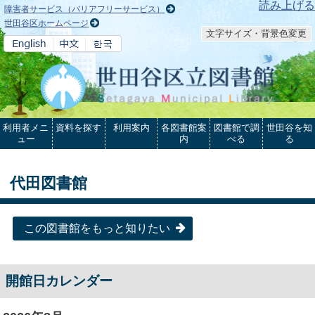
本文へ
読み上げる
障害者サービス（バリアフリーサービス）
世田谷区ホームページ
文字サイズ・背景色変更
利用者メニ
資料を探す
利用案内
各図書館案
図書館で調
世田谷を知
ュー
内
べる
る
代田図書館
この図書館をもっと知りたい
開館日カレンダー