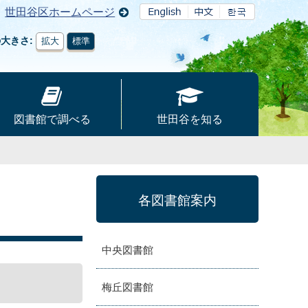
世田谷区ホームページ
の大きさ
拡大
標準
図書館で調べる
世田谷を知る
各図書館案内
中央図書館
梅丘図書館