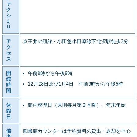
ァ
ク
シ
ミ
リ
ア
京王井の頭線・小田急小田原線下北沢駅徒歩3分
ク
セ
ス
開
午前9時から午後9時
館
12月28日及び1月4日 午前9時から午後5時
時
間
休
館内整理日（原則毎月第３木曜）、年末年始
館
日
備
図書館カウンターは予約資料の貸出・返却を中心
考